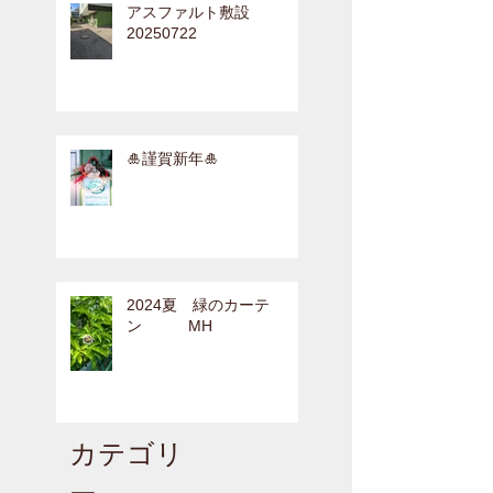
アスファルト敷設
20250722
🎍謹賀新年🎍
2024夏 緑のカーテ
ン MH
カテゴリ