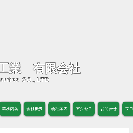
工業 有限会社
stries CO.,LTD
業務内容
会社概要
会社案内
アクセス
お問合せ
ブ