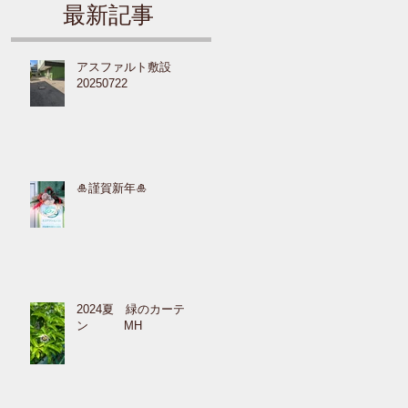
最新記事
アスファルト敷設
20250722
🎍謹賀新年🎍
2024夏 緑のカーテ
ン MH