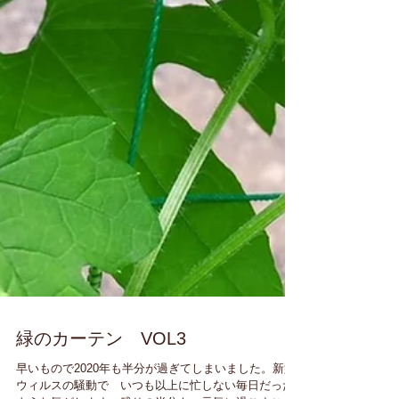
緑のカーテン VOL3