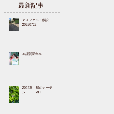
最新記事
場
アスファルト敷設
の
20250722
🎍謹賀新年🎍
2024夏 緑のカーテ
ン MH