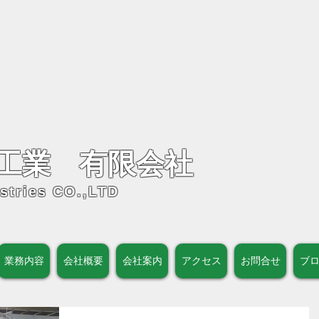
工業 有限会社
stries CO.,LTD
業務内容
会社概要
会社案内
アクセス
お問合せ
ブ