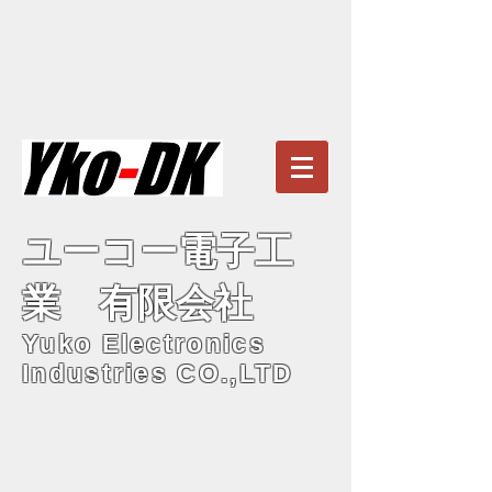
ユーコー電子工
業 有限会社
Yuko Electronics
Industries CO.,LTD