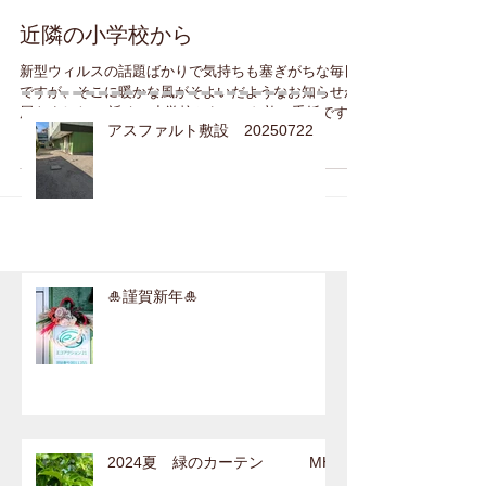
近隣の小学校から
新型ウィルスの話題ばかりで気持ちも塞ぎがちな毎日
ですが、そこに暖かな風がそよいだようなお知らせが
届きました。 近くの小学校からの お礼の手紙です。
アスファルト敷設 20250722
弊社では「ピーポ君の家」という取り組みに毎年賛同
しています。 これは 通学途中の緊急事態に「駆け込
みしてきて良いよ！」という目...
🎍謹賀新年🎍