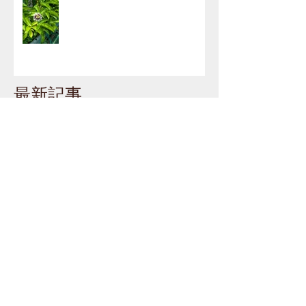
2024夏 緑のカーテン MH
最新記事
お知らせ
（13）
13件の記事
社内行事
（13）
13件の記事
社外イベント
（5）
5件の記事
レクレーション
（4）
4件の記事
資格
（3）
3件の記事
緑のカーテン
（3）
3件の記事
その他
（2）
2件の記事
カテゴリー