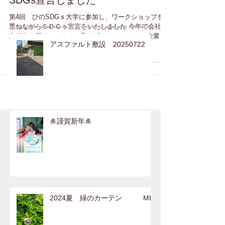
SDGs宣言しました
第4回 ひのSDGｓ大学に参加し、ワークショップを
重ねながらＳＤＧｓ宣言をいたしました 今年で会社設
立41年を迎え、これまで取り組んできたことや企業理
アスファルト敷設 20250722
念を元に 新たな気持ちで進んでまいります 2023年8
月 橋本雅美
🎍謹賀新年🎍
2024夏 緑のカーテン MH