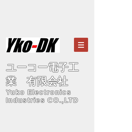
ユーコー電子工
業 有限会社
Yuko Electronics
Industries CO.,LTD